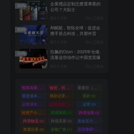
企業禮品定制怎麼選專業的
TOP4
公司？大貼士
6个月前
79人已阅读
AI赋能，智拓全球：促进会
TOP5
携手质点科技，共塑外贸
5个月前
78人已阅读
狂飙的Ozon：2025年仓储、
TOP6
流量这些动作让中国货卖爆
6个月前
78人已阅读
预算有限（初期启动资金仅5万），甚至不知道该从哪个品类切入。但她没有盲目跟风投流
铺货，而是仔细研究了独立站 2025年的财报和功能更新，精准抓住了三大核心热点，一步步搭建站点
重量轻（物流成本低），且适配B2C零售+小额B2B批发双模式，完美契合独立站 2025年的B2B转型方向。站点搭建上，她完全依托独立站的模板和基础功能，没有雇佣技术人员，按照独立站官方的建站步骤，3天完成账户注册
退货成本高。适合有成熟供应链
退款记录等成本凭证进行核减，计算出真实的应税收入。二
退款
(0)
(0)
运营成本高。其优势在于品牌信任度高
运营决策”三大核心环节，彻底摆脱了“手动操作”的繁琐：1. AI素材生成工具：解决素材制作难题。初期她没有预算拍摄产品场景图，而是从1688下载白底产品图，借助AI素材生成工具“一键场景替换”功能，将白底图合成欧美家庭场景图（如厨房
运营
(0)
(0)
轻资产小商家
跨境财税
跨境电商
(0)
(1)
(3)
跨境物流
跨境卖家
资金压力大
(4)
(3)
(0)
资源分享
谷歌广告
语言障碍”的问题。据她统计，AI客服承接了80%的基础咨询，团队仅需处理10%的复杂售后和10%的B端咨询，极大解放了人力，让团队能聚焦核心运营工作。3. AI运营决策工具：简化运营决策。作为新手，林晓不懂数据分析，她借助工具的语音指令功能，快速完成核心运营决策——比如“分析上周销量最高的3款产品，给出补货建议”“帮我给库存超过50件的产品，设置15%的限时折扣”，工具能自动执行指令
(0)
(1)