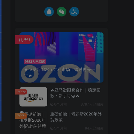
TOP1
9553人已阅读
🔥俄罗斯 Ozon 红利市场！错过再等一
年🔥
🔥亚马逊跟卖合作｜稳定回
TOP2
款・新手可做🔥
6个月前
8787人已阅读
重磅前瞻｜俄罗斯2026年外
TOP3
贸政策
5个月前
84人已阅读