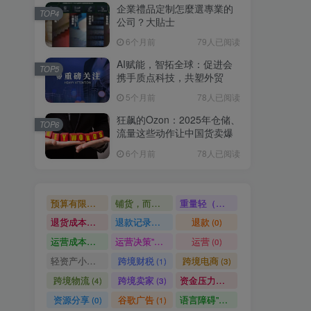
企業禮品定制怎麼選專業的
TOP4
公司？大貼士
6个月前
79人已阅读
AI赋能，智拓全球：促进会
TOP5
携手质点科技，共塑外贸
5个月前
78人已阅读
狂飙的Ozon：2025年仓储、
TOP6
流量这些动作让中国货卖爆
6个月前
78人已阅读
预算有限（初期启动资金仅5万），甚至不知道该从哪个品类切入。但她没有盲目跟风投流
铺货，而是仔细研究了独立站 2025年的财报和功能更新，精准抓住了三大核心热点，一步步搭建站点
重量轻（物流成本低），且适配B2C零售+小额B2B批发双模式，完美契合独立站 2025年的B2B转型方向。站点搭建上，她完全依托独立站的模板和基础功能，没有雇佣技术人员，按照独立站官方的建站步骤，3天完成账户注册
退货成本高。适合有成熟供应链
退款记录等成本凭证进行核减，计算出真实的应税收入。二
退款
(0)
(0)
运营成本高。其优势在于品牌信任度高
运营决策”三大核心环节，彻底摆脱了“手动操作”的繁琐：1. AI素材生成工具：解决素材制作难题。初期她没有预算拍摄产品场景图，而是从1688下载白底产品图，借助AI素材生成工具“一键场景替换”功能，将白底图合成欧美家庭场景图（如厨房
运营
(0)
(0)
轻资产小商家
跨境财税
跨境电商
(0)
(1)
(3)
跨境物流
跨境卖家
资金压力大
(4)
(3)
(0)
资源分享
谷歌广告
语言障碍”的问题。据她统计，AI客服承接了80%的基础咨询，团队仅需处理10%的复杂售后和10%的B端咨询，极大解放了人力，让团队能聚焦核心运营工作。3. AI运营决策工具：简化运营决策。作为新手，林晓不懂数据分析，她借助工具的语音指令功能，快速完成核心运营决策——比如“分析上周销量最高的3款产品，给出补货建议”“帮我给库存超过50件的产品，设置15%的限时折扣”，工具能自动执行指令
(0)
(1)