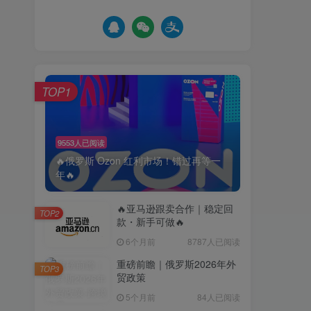
TOP1
9553人已阅读
🔥俄罗斯 Ozon 红利市场！错过再等一
年🔥
🔥亚马逊跟卖合作｜稳定回
TOP2
款・新手可做🔥
6个月前
8787人已阅读
重磅前瞻｜俄罗斯2026年外
TOP3
贸政策
5个月前
84人已阅读